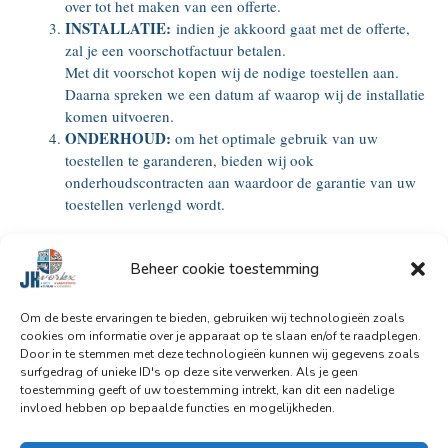
over tot het maken van een offerte.
INSTALLATIE:
indien je akkoord gaat met de offerte,
zal je een voorschotfactuur betalen.
Met dit voorschot kopen wij de nodige toestellen aan.
Daarna spreken we een datum af waarop wij de installatie
komen uitvoeren.
ONDERHOUD:
om het optimale gebruik van uw
toestellen te garanderen, bieden wij ook
onderhoudscontracten aan waardoor de garantie van uw
toestellen verlengd wordt.
Beheer cookie toestemming
Om de beste ervaringen te bieden, gebruiken wij technologieën zoals
cookies om informatie over je apparaat op te slaan en/of te raadplegen.
Warmtepompboiler
Door in te stemmen met deze technologieën kunnen wij gegevens zoals
Bij ons kan je ook terecht voor de installatie van een
surfgedrag of unieke ID's op deze site verwerken. Als je geen
toestemming geeft of uw toestemming intrekt, kan dit een nadelige
warmtepompboiler.
invloed hebben op bepaalde functies en mogelijkheden.
Hiervoor verwelkomen we je graag op de pagina voor