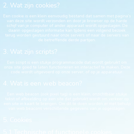
2. Wat zijn cookies?
Een cookie is een klein eenvoudig bestand dat samen met pagina’s
van deze site wordt verzonden en door je browser op de harde
schijf van je computer of ander apparaat wordt opgeslagen. De
daarin opgeslagen informatie kan tijdens een volgend bezoek
terug worden gestuurd naar onze servers of naar de servers van
de betreffende derde partijen.
3. Wat zijn scripts?
Een script is een stukje programmacode dat wordt gebruikt om
onze site goed te laten functioneren en interactief te maken. Deze
code wordt uitgevoerd op onze server, of op je apparatuur.
4. Wat is een web beacon?
Een web beacon (ook pixel tag) is een klein, onzichtbaar stukje
tekst of afbeelding op een site dat gebruikt wordt om verkeer op
een site in kaart te brengen. Om dit te doen worden er met behulp
van web beacons verschillende gegevens van je opgeslagen.
5. Cookies
5.1 Technische of functionele cookies