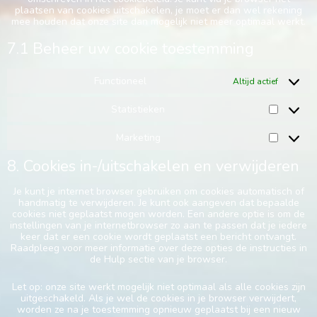
plaatsen van cookies uitschakelen, je moet er dan wel rekening
mee houden dat onze site dan mogelijk niet meer optimaal werkt.
7.1 Beheer uw cookie toestemming
Functioneel
Altijd actief
Statistieken
Marketing
8. Cookies in-/uitschakelen en verwijderen
Je kunt je internet browser gebruiken om cookies automatisch of
handmatig te verwijderen. Je kunt ook aangeven dat bepaalde
cookies niet geplaatst mogen worden. Een andere optie is om de
instellingen van je internetbrowser zo aan te passen dat je iedere
keer dat er een cookie wordt geplaatst een bericht ontvangt.
Raadpleeg voor meer informatie over deze opties de instructies in
de Hulp sectie van je browser.
Let op: onze site werkt mogelijk niet optimaal als alle cookies zijn
uitgeschakeld. Als je wel de cookies in je browser verwijdert,
worden ze na je toestemming opnieuw geplaatst bij een nieuw