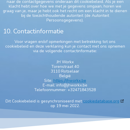
naar de contactgegevens onderaan dit cookiebeleid. Als je een
klacht hebt over hoe we met je gegevens omgaan, horen we
graag van je, maar je hebt ook het recht om een klacht in te dienen
bij de toezichthoudende autoriteit (de Autoriteit
Persoonsgegevens).
10. Contactinformatie
Voor vragen en/of opmerkingen met betrekking tot ons
cookiebeleid en deze verklaring kun je contact met ons opnemen
via de volgende contactinformatie:
JH Workx
Torenstraat 40
3110 Rotselaar
België
Site:
https://jhworkx.be
E-mail:
info@
jhworkx.be
Telefoonnummer: +32471843528
Dit Cookiebeleid is gesynchroniseerd met
cookiedatabase.org
op 19 mei 2022.