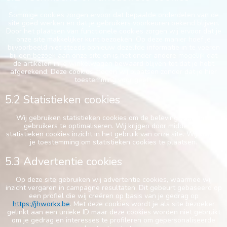
Sommige cookies zorgen ervoor dat bepaalde onderdelen van de
site goed werken en dat je gebruikers voorkeuren bekend blijven.
Door het plaatsen van functionele cookies zorgen wij ervoor dat je
onze site makkelijker kunt bezoeken. Op deze manier hoef je
bijvoorbeeld niet steeds opnieuw dezelfde informatie in te voeren
bij een bezoek aan onze site en is het onder andere mogelijk dat
de artikelen in je winkelwagen bewaard blijven tot dat je hebt
afgerekend. Deze cookies mogen wij plaatsen zonder dat je hier
toestemming voor geeft.
5.2 Statistieken cookies
Wij gebruiken statistieken cookies om de beleving voor onze
gebruikers te optimaliseren. Wij krijgen door middel van
statistieken cookies inzicht in het gebruik van onze site. Wij vragen
je toestemming om statistieken cookies te plaatsen.
5.3 Advertentie cookies
Op deze site gebruiken wij advertentie cookies, waarmee wij
inzicht vergaren in campagne resultaten. Dit gebeurt gebaseerd op
een profiel die wij creëren op basis van je gedrag op
https://jhworkx.be
. Met deze cookies wordt je als site bezoeker
gelinkt aan een unieke ID maar deze cookies worden niet gebruikt
om je gedrag en interesses te profileren om gepersonaliseerde