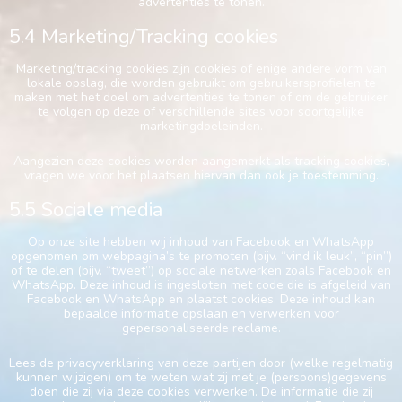
advertenties te tonen.
5.4 Marketing/Tracking cookies
Marketing/tracking cookies zijn cookies of enige andere vorm van
lokale opslag, die worden gebruikt om gebruikersprofielen te
maken met het doel om advertenties te tonen of om de gebruiker
te volgen op deze of verschillende sites voor soortgelijke
marketingdoeleinden.
Aangezien deze cookies worden aangemerkt als tracking cookies,
vragen we voor het plaatsen hiervan dan ook je toestemming.
5.5 Sociale media
Op onze site hebben wij inhoud van Facebook en WhatsApp
opgenomen om webpagina’s te promoten (bijv. “vind ik leuk”, “pin”)
of te delen (bijv. “tweet”) op sociale netwerken zoals Facebook en
WhatsApp. Deze inhoud is ingesloten met code die is afgeleid van
Facebook en WhatsApp en plaatst cookies. Deze inhoud kan
bepaalde informatie opslaan en verwerken voor
gepersonaliseerde reclame.
Lees de privacyverklaring van deze partijen door (welke regelmatig
kunnen wijzigen) om te weten wat zij met je (persoons)gegevens
doen die zij via deze cookies verwerken. De informatie die zij