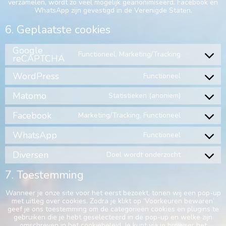
verzamelen, wordt zo veel mogelijk geanonimiseerd. Facebook en
WhatsApp zijn gevestigd in de Verenigde Staten.
6. Geplaatste cookies
Google
Functioneel, Marketing/Tracking
reCAPTCHA
WordPress
Functioneel
Matomo
Statistieken (anoniem)
Facebook
Marketing/Tracking, Functioneel
WhatsApp
Functioneel
Diversen
Doel wordt onderzocht
7. Toestemming
Wanneer je onze site voor het eerst bezoekt, tonen wij een pop-up
met uitleg over cookies. Zodra je klikt op ‘Voorkeuren bewaren’
geef je ons toestemming om de categorieën cookies en plugins te
gebruiken die je hebt geselecteerd in de pop-up en welke zijn
omschreven in het cookiebeleid. Je kunt via je browser het