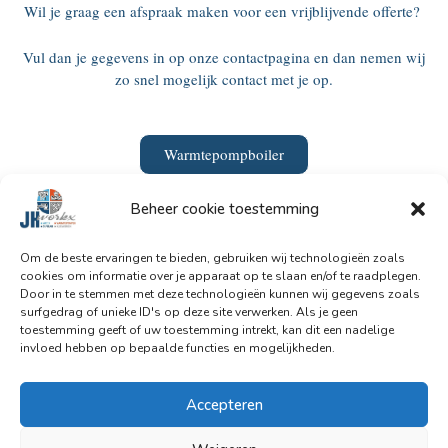
Wil je graag een afspraak maken voor een vrijblijvende offerte?
Vul dan je gegevens in op onze contactpagina en dan nemen wij
zo snel mogelijk contact met je op.
Warmtepompboiler
Beheer cookie toestemming
Contacteer ons
Om de beste ervaringen te bieden, gebruiken wij technologieën zoals
cookies om informatie over je apparaat op te slaan en/of te raadplegen.
Door in te stemmen met deze technologieën kunnen wij gegevens zoals
surfgedrag of unieke ID's op deze site verwerken. Als je geen
toestemming geeft of uw toestemming intrekt, kan dit een nadelige
F
W
I
invloed hebben op bepaalde functies en mogelijkheden.
a
h
n
c
a
s
Accepteren
e
t
t