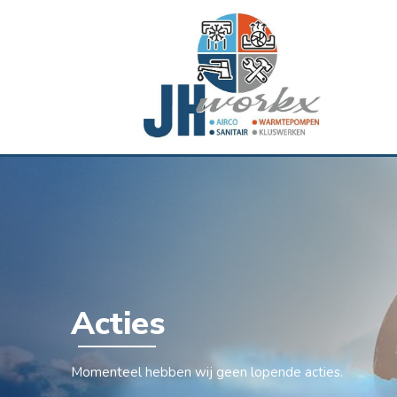
Ga
naar
de
inhoud
Acties
Momenteel hebben wij geen lopende acties.